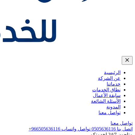
الرئيسية
عن الشركة
خدماتنا
نطاق الخدمات
سابقة الأعمال
الأسئلة الشائعة
المدونة
تواصل معنا
تواصل معنا
اتصل بنا
0505636116
تواصل واتساب
+966505636116
متاحون 24/7 لخدمتكم