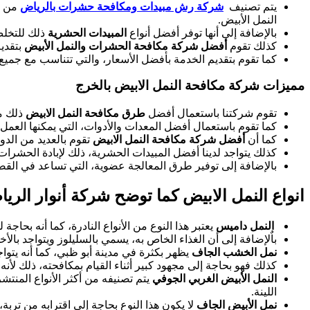
يتم تصنيف
شركة رش مبيدات ومكافحة حشرات بالرياض
من أ
النمل الأبيض.
بالإضافة إلى أنها توفر أفضل أنواع
المبيدات الحشرية
ذلك للتخلص
كذلك تقوم
أفضل شركة مكافحة الحشرات والنمل الأبيض
بتقدي
كما تقوم بتقديم الخدمة بأفضل الأسعار، والتي تتناسب مع جمي
مميزات شركة مكافحة النمل الابيض بالخرج
تقوم شركتنا باستعمال أفضل
طرق مكافحة النمل الابيض
ذلك م
كما تقوم
باستعمال أفضل المعدات والأدوات، التي يمكنها العمل ت
كما أن
أفضل شركة مكافحة النمل الابيض
تقوم بالعديد من الدو
كذلك يتواجد لدينا أفضل المبيدات الحشرية، ذلك لإبادة الحشرات 
بالإضافة إلى توفير طرق المعالجة عضوية، التي تساعد في القضاء
انواع النمل الابيض كما توضح شركة أنوار الري
النمل داميس
يعتبر هذا النوع من الأنواع النادرة، كما أنه بحاج
باٌلإضافة إلى أن الغذاء الخاص به، يسمي بالسليلوز ويتواجد بال
نمل الخشب الجاف
يظهر بكثرة في مدينة أبو ظبي، كما أنه يتو
كذلك فهو بحاجة إلى مجهود كبير أثناء القيام بمكافحته، ذلك لأن
النمل الأبيض الغربي الجوفي
يتم تصنيفه من أكثر الأنواع المنت
اللينة.
نمل الأبيض الجاف
لا يكون هذا النوع بحاجة إلى اقترابه من تربة،