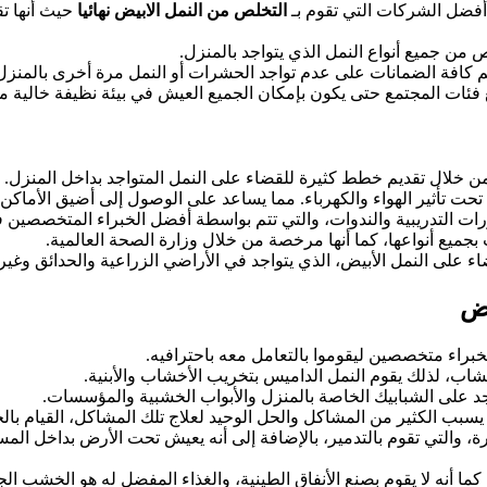
فضل الشركات التي تقوم بـ
التخلص من النمل الابيض نهائيا
حيث أنها ت
 من جميع أنواع النمل الذي يتواجد بالمنزل.
م كافة الضمانات على عدم تواجد الحشرات أو النمل مرة أخرى بالمنزل
ع فئات المجتمع حتى يكون بإمكان الجميع العيش في بيئة نظيفة خالية 
ن خلال تقديم خطط كثيرة للقضاء على النمل المتواجد بداخل المنزل.
حت تأثير الهواء والكهرباء. مما يساعد على الوصول إلى أضيق الأماكن ال
رات التدريبية والندوات، والتي تتم بواسطة أفضل الخبراء المتخصصين ف
بجميع أنواعها، كما أنها مرخصة من خلال وزارة الصحة العالمية.
 على النمل الأبيض، الذي يتواجد في الأراضي الزراعية والحدائق وغيره
اض
ة لخبراء متخصصين ليقوموا بالتعامل معه باحترافيه.
أخشاب، لذلك يقوم النمل الداميس بتخريب الأخشاب والأبنية.
اجد على الشبابيك الخاصة بالمنزل والأبواب الخشبية والمؤسسات.
ه يسبب الكثير من المشاكل والحل الوحيد لعلاج تلك المشاكل، القيام بال
شرة، والتي تقوم بالتدمير، بالإضافة إلى أنه يعيش تحت الأرض بداخل الم
 كما أنه لا يقوم بصنع الأنفاق الطينية، والغذاء المفضل له هو الخشب الجاف