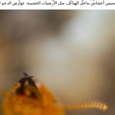
بتأسيس أعشاش بداخل الهياكل، مثل الأرضيات الخشبية، عوارض الدعم ال