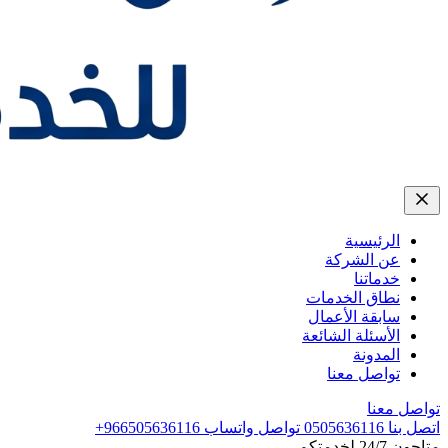
الرئيسية
عن الشركة
خدماتنا
نطاق الخدمات
سابقة الأعمال
الأسئلة الشائعة
المدونة
تواصل معنا
تواصل معنا
اتصل بنا
0505636116
تواصل واتساب
+966505636116
متاحون 24/7 لخدمتكم