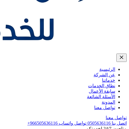
الرئيسية
عن الشركة
خدماتنا
نطاق الخدمات
سابقة الأعمال
الأسئلة الشائعة
المدونة
تواصل معنا
تواصل معنا
اتصل بنا
0505636116
تواصل واتساب
+966505636116
متاحون 24/7 لخدمتكم