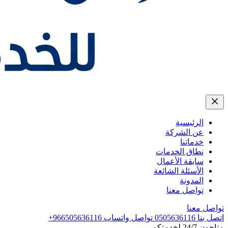
الرئيسية
عن الشركة
خدماتنا
نطاق الخدمات
سابقة الأعمال
الأسئلة الشائعة
المدونة
تواصل معنا
تواصل معنا
اتصل بنا
0505636116
تواصل واتساب
+966505636116
متاحون 24/7 لخدمتكم