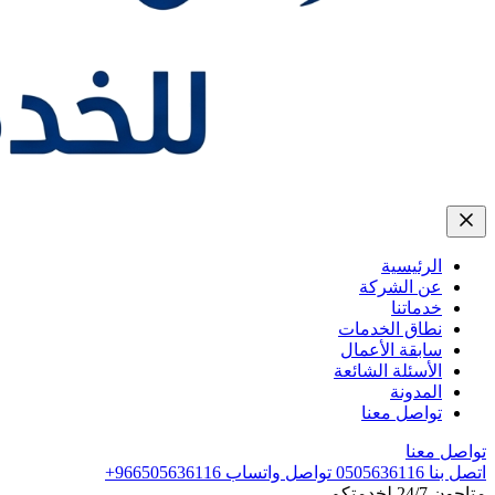
الرئيسية
عن الشركة
خدماتنا
نطاق الخدمات
سابقة الأعمال
الأسئلة الشائعة
المدونة
تواصل معنا
تواصل معنا
اتصل بنا
0505636116
تواصل واتساب
+966505636116
متاحون 24/7 لخدمتكم