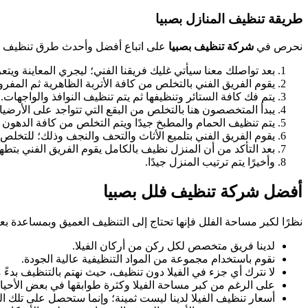
طريقة تنظيف المنازل بصبيا
نحرص في
شركة تنظيف بصبيا
على اتباع أفضل وأحدث طرق تنظيف ال
بعد تواصلك معنا سيأتي غليك فريقنا الفني؛ ليجري المعاينة ويت
يقوم الفريق الفني بالتخلص من كافة الأتربة الظاهرية ثم المفر
يتم فك كافة الستائر وتنظيفها ثم يتم تنظيف النوافذ والواجهات.
يبدأ المتخصصون هنا بالتخلص من البقع التي تتواجد على الأرضيا
يتم تنظيف الحمام والمطبخ جيدًا ويتم التخلص من كافة الدهون 
يقوم الفريق الفني بتلميع الأثاث والتحف والنجف وذلك؛ للتخلص م
بعد التأكد من أن المنزل نظيف بالكامل يقوم الفريق الفني بتط
وأخيرًا يتم ترتيب المنزل جيدًا.
أفضل شركة تنظيف فلل بصبيا
نظرًا لكبر مساحة الفلل فإنها تحتاج إلى التنظيف العميق وبمساعدة ب
لدينا فريق متخصص لكل ركن من أركان الفيلا.
نقوم باستخدام مجموعة من المواد التنظيفية عالية الجودة.
لا نترك أي جزء في الفيلا دون تنظيف، حيث نهتم بالتنظيف بدءً 
على الرغم من كبر مساحة الفيلا وكثرة طوابقها في بعض الأحيان
أسعار تنظيف الفيلا لدينا ليست ثمينة؛ وإنما ستحصل على تلك ال