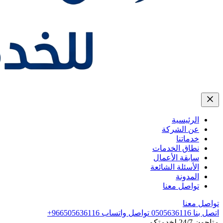
الرئيسية
عن الشركة
خدماتنا
نطاق الخدمات
سابقة الأعمال
الأسئلة الشائعة
المدونة
تواصل معنا
تواصل معنا
اتصل بنا
0505636116
تواصل واتساب
+966505636116
متاحون 24/7 لخدمتكم