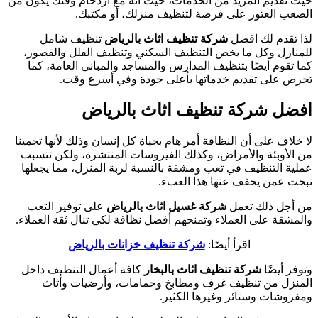
حيث تقديم المزيد من الخدمات، حيث أنه مع ازدحام وقتك يكون من
الصعب العثور على فرصة لتنظيف منزلك، أو مكتبك.
لذا تقدم لك افضل
شركة تنظيف اثاث بالرياض
تنظيف شامل
للمنازل وكل ما يخص التنظيف السكني وتنظيف الفلل والقصور،
كما تقوم أيضًا بتنظيف المدارس والمساجد والمباني العامة، كما
تحرص على تقديم خدماتها بأعلى جودة وفي أسرع وقت.
افضل شركة تنظيف اثاث بالرياض
لا خلاف على أن النظافة أمر هام بحياة كل إنسان وذلك لأنها تحمينا
من الأوبئة والأمراض، وكذلك الفيروسات المنتشرة، ولكن تتسبب
عملية التنظيف في تعب ومشقة بالنسبة لربة المنزل، مما يجعلها
تبحث عمن يخفف عنها هذا العبء.
من أجل ذلك تعمل
شركة غسيل اثاث بالرياض
على توفير التعب
والمشقة على العملاء وتمنحهم أفضل نظافة لكي تنال ثقة العملاء.
اقرأ أيضًا:
شركة تنظيف خزانات بالرياض
وتوفر أيضًا
شركة تنظيف اثاث بالبخار
كافة أعمال التنظيف داخل
المنزل من تنظيف غرف ومطابخ وحمامات، وأرضيات وأثاث
ومفروشات وستائر وغيرها الكثير.