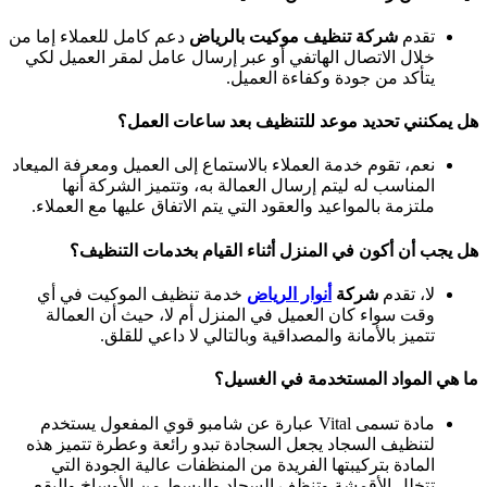
تقدم
شركة تنظيف موكيت بالرياض
دعم كامل للعملاء إما من
خلال الاتصال الهاتفي أو عبر إرسال عامل لمقر العميل لكي
يتأكد من جودة وكفاءة العميل.
هل يمكنني تحديد موعد للتنظيف بعد ساعات العمل؟
نعم، تقوم خدمة العملاء بالاستماع إلى العميل ومعرفة الميعاد
المناسب له ليتم إرسال العمالة به، وتتميز الشركة أنها
ملتزمة بالمواعيد والعقود التي يتم الاتفاق عليها مع العملاء.
هل يجب أن أكون في المنزل أثناء القيام بخدمات التنظيف؟
لا، تقدم
شركة
أنوار الرياض
خدمة تنظيف الموكيت في أي
وقت سواء كان العميل في المنزل أم لا، حيث أن العمالة
تتميز بالأمانة والمصداقية وبالتالي لا داعي للقلق.
ما هي المواد المستخدمة في الغسيل؟
مادة تسمى Vital عبارة عن شامبو قوي المفعول يستخدم
لتنظيف السجاد يجعل السجادة تبدو رائعة وعطرة تتميز هذه
المادة بتركيبتها الفريدة من المنظفات عالية الجودة التي
تتخلل الأقمشة وتنظف السجاد والبسط من الأوساخ والبقع